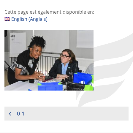
Cette page est également disponible en:
English
(
Anglais
)
NAVIGATION
0-1
DE