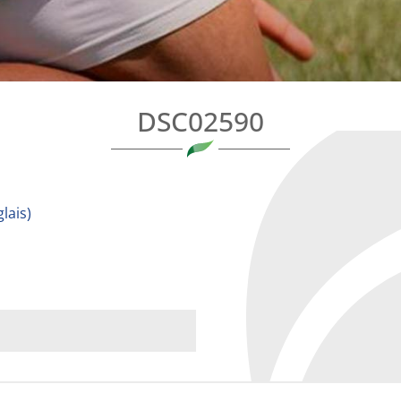
DSC02590
lais
)