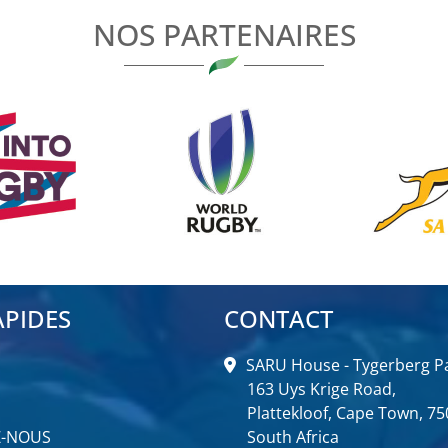
NOS PARTENAIRES
APIDES
CONTACT
SARU House - Tygerberg Pa
163 Uys Krige Road,
Plattekloof, Cape Town, 75
Z-NOUS
South Africa