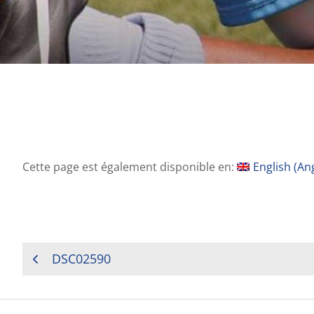
Cette page est également disponible en:
English
(
Ang
NAVIGATION
DSC02590
DE
L’ARTICLE