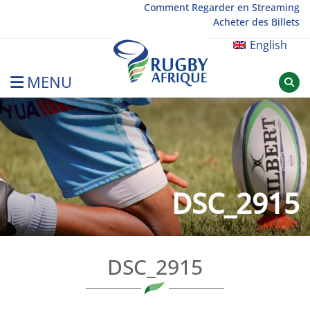
Skip
Comment Regarder en Streaming
Acheter des Billets
to
content
English
MENU
Rugby Afrique
DSC_2915
DSC_2915