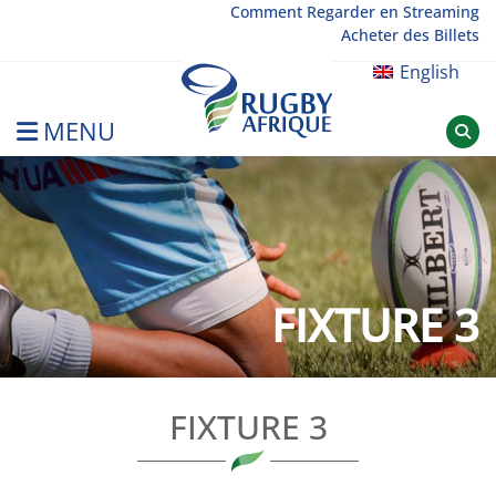
Skip
Comment Regarder en Streaming
Acheter des Billets
to
content
English
MENU
Rugby Afrique
FIXTURE 3
FIXTURE 3