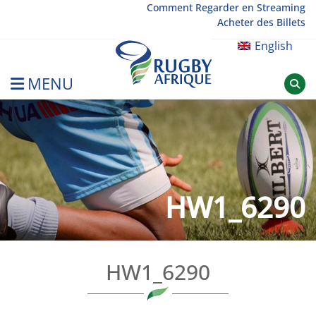
Skip
Comment Regarder en Streaming
Acheter des Billets
to
content
English
MENU
Rugby Afrique
HW1_6290
HW1_6290