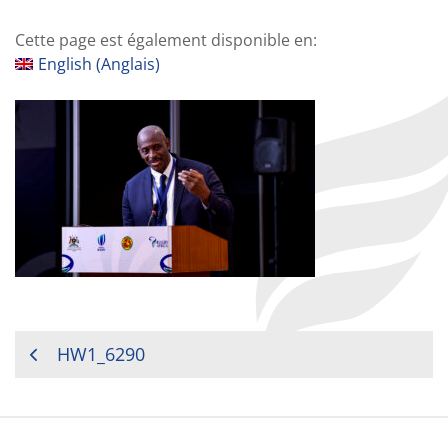
Cette page est également disponible en:
English
(
Anglais
)
NAVIGATION
HW1_6290
DE
L’ARTICLE