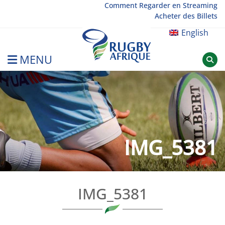
Skip
Comment Regarder en Streaming
Acheter des Billets
to
content
English
MENU
Rugby Afrique
IMG_5381
IMG_5381