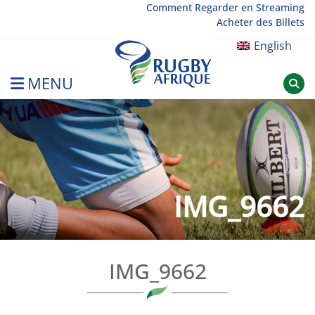
Skip
Comment Regarder en Streaming
Acheter des Billets
to
content
English
MENU
Rugby Afrique
IMG_9662
IMG_9662