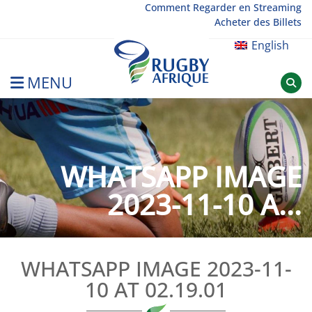
Skip
Comment Regarder en Streaming
Acheter des Billets
to
content
English
MENU
Rugby Afrique
WHATSAPP IMAGE
2023-11-10 A...
WHATSAPP IMAGE 2023-11-
10 AT 02.19.01