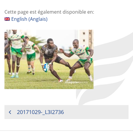
Cette page est également disponible en:
English
(
Anglais
)
NAVIGATION
20171029-_L3I2736
DE