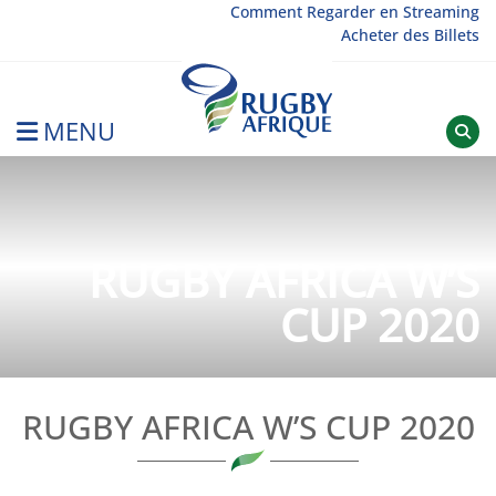
Skip
Comment Regarder en Streaming
Acheter des Billets
to
content
MENU
Rugby Afrique
RUGBY AFRICA W’S
CUP 2020
RUGBY AFRICA W’S CUP 2020