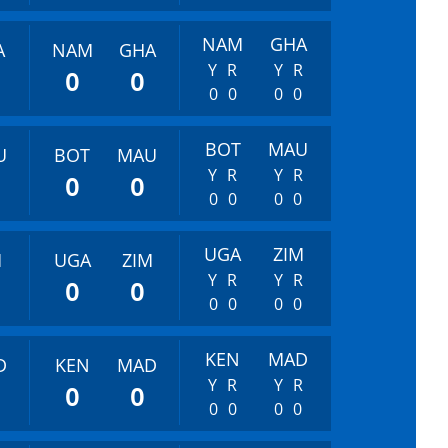
NAM
GHA
A
NAM
GHA
Y
R
Y
R
0
0
0
0
0
0
BOT
MAU
U
BOT
MAU
Y
R
Y
R
0
0
0
0
0
0
UGA
ZIM
M
UGA
ZIM
Y
R
Y
R
0
0
0
0
0
0
KEN
MAD
D
KEN
MAD
Y
R
Y
R
0
0
0
0
0
0