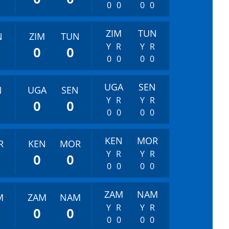
0
0
0
0
ZIM
TUN
N
ZIM
TUN
Y
R
Y
R
0
0
0
0
0
0
UGA
SEN
N
UGA
SEN
Y
R
Y
R
0
0
0
0
0
0
KEN
MOR
R
KEN
MOR
Y
R
Y
R
0
0
0
0
0
0
ZAM
NAM
M
ZAM
NAM
Y
R
Y
R
0
0
0
0
0
0