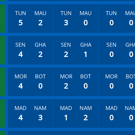
TUN
MAU
TUN
MAU
TUN
MA
5
2
3
0
0
0
SEN
GHA
SEN
GHA
SEN
GH
4
2
2
1
0
0
MOR
BOT
MOR
BOT
MOR
BO
4
0
2
0
0
0
MAD
NAM
MAD
NAM
MAD
NA
4
3
1
2
0
0