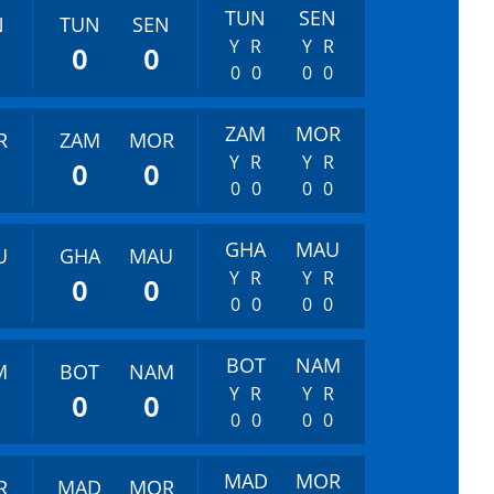
TUN
SEN
N
TUN
SEN
Y
R
Y
R
0
0
0
0
0
0
ZAM
MOR
R
ZAM
MOR
Y
R
Y
R
0
0
0
0
0
0
GHA
MAU
U
GHA
MAU
Y
R
Y
R
0
0
0
0
0
0
BOT
NAM
M
BOT
NAM
Y
R
Y
R
0
0
0
0
0
0
MAD
MOR
R
MAD
MOR