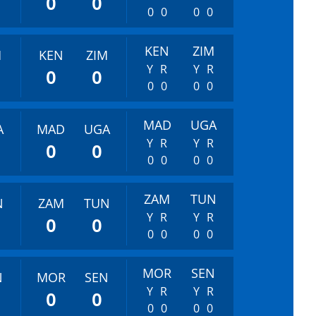
0
0
0
0
0
0
KEN
ZIM
M
KEN
ZIM
Y
R
Y
R
0
0
0
0
0
0
MAD
UGA
A
MAD
UGA
Y
R
Y
R
0
0
0
0
0
0
ZAM
TUN
N
ZAM
TUN
Y
R
Y
R
0
0
0
0
0
0
MOR
SEN
N
MOR
SEN
Y
R
Y
R
0
0
0
0
0
0