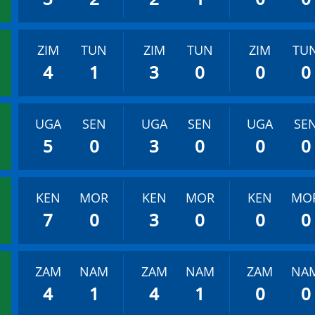
ZIM
TUN
ZIM
TUN
ZIM
TU
4
1
3
0
0
0
UGA
SEN
UGA
SEN
UGA
SE
5
0
3
0
0
0
KEN
MOR
KEN
MOR
KEN
MO
7
0
3
0
0
0
ZAM
NAM
ZAM
NAM
ZAM
NA
4
1
4
1
0
0