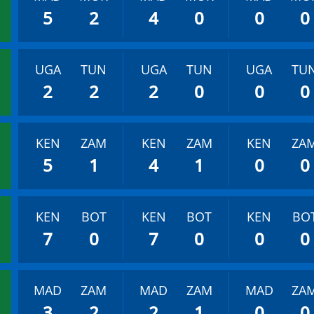
5
2
4
0
0
0
UGA
TUN
UGA
TUN
UGA
TU
2
2
2
0
0
0
KEN
ZAM
KEN
ZAM
KEN
ZA
5
1
4
1
0
0
KEN
BOT
KEN
BOT
KEN
BO
7
0
7
0
0
0
MAD
ZAM
MAD
ZAM
MAD
ZA
3
2
2
1
0
0