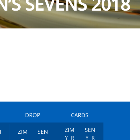
’S SEVENS 2018
DROP
CARDS
ZIM
SEN
N
ZIM
SEN
Y
R
Y
R