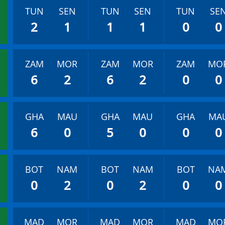
TUN
SEN
TUN
SEN
TUN
SE
2
1
1
1
0
0
ZAM
MOR
ZAM
MOR
ZAM
MO
6
2
6
2
0
0
GHA
MAU
GHA
MAU
GHA
MA
6
0
5
0
0
0
BOT
NAM
BOT
NAM
BOT
NA
0
2
0
2
0
0
MAD
MOR
MAD
MOR
MAD
MO