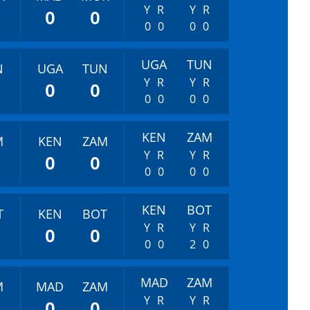
Y
R
Y
R
0
0
0
0
0
0
UGA
TUN
N
UGA
TUN
Y
R
Y
R
0
0
0
0
0
0
KEN
ZAM
M
KEN
ZAM
Y
R
Y
R
0
0
0
0
0
0
KEN
BOT
T
KEN
BOT
Y
R
Y
R
0
0
0
0
2
0
MAD
ZAM
M
MAD
ZAM
Y
R
Y
R
0
0