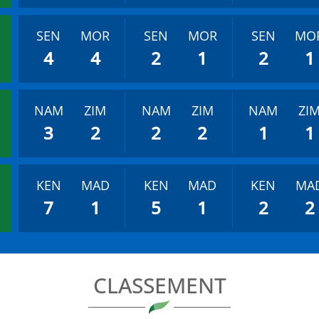
SEN
MOR
SEN
MOR
SEN
MO
4
4
2
1
2
1
NAM
ZIM
NAM
ZIM
NAM
ZI
3
2
2
2
1
1
KEN
MAD
KEN
MAD
KEN
MA
7
1
5
1
2
2
CLASSEMENT