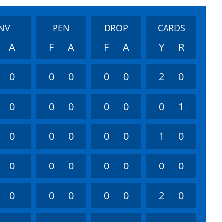
NV
PEN
DROP
CARDS
A
F
A
F
A
Y
R
0
0
0
0
0
2
0
0
0
0
0
0
0
1
0
0
0
0
0
1
0
0
0
0
0
0
0
0
0
0
0
0
0
2
0