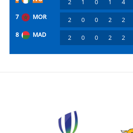
2
1
0
1
4
7
MOR
2
0
0
2
2
8
MAD
2
0
0
2
2