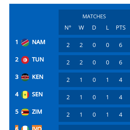
MATCHES
N°
W
D
L
PTS
1
NAM
2
2
0
0
6
2
TUN
2
2
0
0
6
3
KEN
2
1
0
1
4
4
SEN
2
1
0
1
4
5
ZIM
2
1
0
1
4
6
IVO