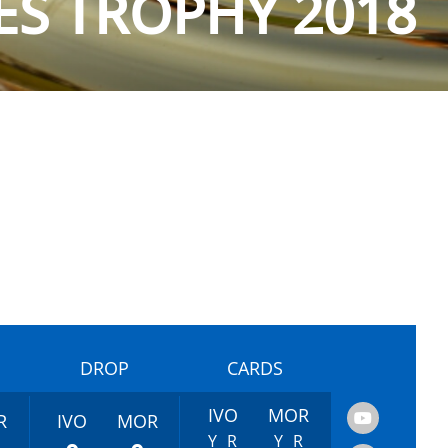
ÉS TROPHY 2018
DROP
CARDS
IVO
MOR
R
IVO
MOR
Y
R
Y
R