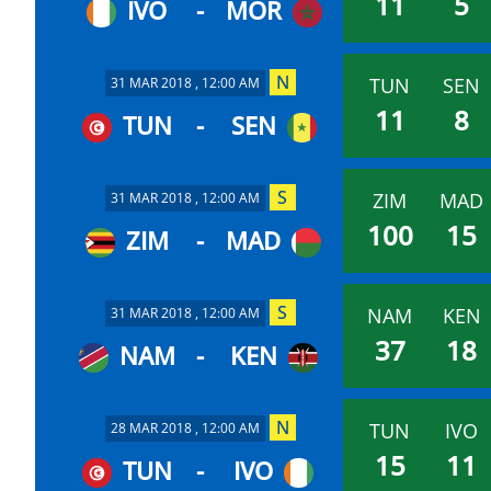
11
5
IVO
-
MOR
TUN
SEN
31 MAR 2018 , 12:00 AM
11
8
TUN
-
SEN
ZIM
MAD
31 MAR 2018 , 12:00 AM
100
15
ZIM
-
MAD
NAM
KEN
31 MAR 2018 , 12:00 AM
37
18
NAM
-
KEN
TUN
IVO
28 MAR 2018 , 12:00 AM
15
11
TUN
-
IVO