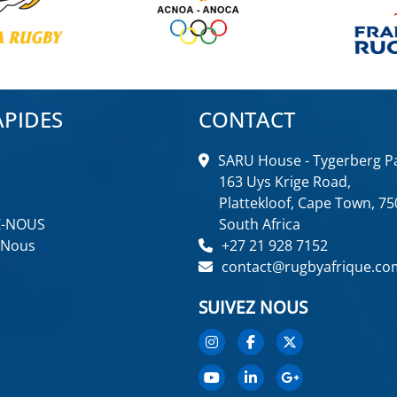
APIDES
CONTACT
SARU House - Tygerberg Pa
163 Uys Krige Road,
Plattekloof, Cape Town, 75
Z-NOUS
South Africa
 Nous
+27 21 928 7152
contact@rugbyafrique.co
SUIVEZ NOUS