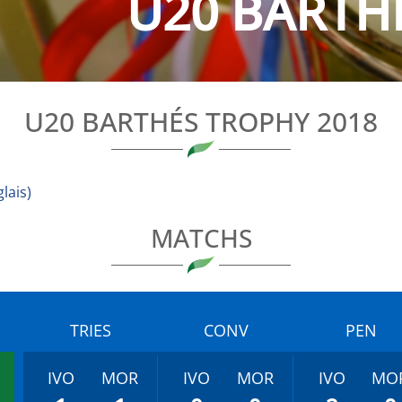
U20 BARTH
U20 BARTHÉS TROPHY 2018
lais
)
MATCHS
TRIES
CONV
PEN
IVO
MOR
IVO
MOR
IVO
MO