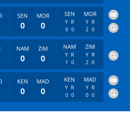
SEN
MOR
R
SEN
MOR
Y
R
Y
R
0
0
0
0
2
0
NAM
ZIM
M
NAM
ZIM
Y
R
Y
R
0
0
1
0
2
0
KEN
MAD
D
KEN
MAD
Y
R
Y
R
0
0
0
0
0
0