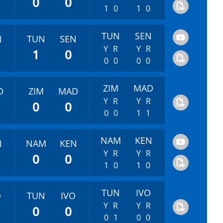
0
0
1
0
1
0
TUN
SEN
N
TUN
SEN
Y
R
Y
R
1
0
0
0
0
0
ZIM
MAD
D
ZIM
MAD
Y
R
Y
R
0
0
0
0
1
1
NAM
KEN
N
NAM
KEN
Y
R
Y
R
0
0
1
0
1
0
TUN
IVO
O
TUN
IVO
Y
R
Y
R
0
0
0
1
0
0