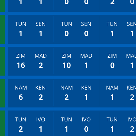
1
1
0
0
2
0
TUN
SEN
TUN
SEN
TUN
SE
1
1
0
0
1
1
ZIM
MAD
ZIM
MAD
ZIM
MA
16
2
10
1
0
1
NAM
KEN
NAM
KEN
NAM
KE
6
2
2
1
1
2
TUN
IVO
TUN
IVO
TUN
IV
2
1
1
0
1
2