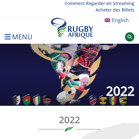
Skip
Comment Regarder en Streaming
Acheter des Billets
to
content
English
MENU
Rugby Afrique
2022
2022