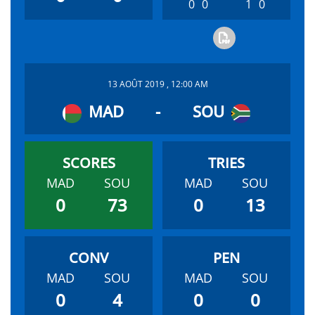
0
0
1
0
13 AOÛT 2019 , 12:00 AM
MAD
-
SOU
MAD
SOU
MAD
SOU
0
73
0
13
MAD
SOU
MAD
SOU
0
4
0
0