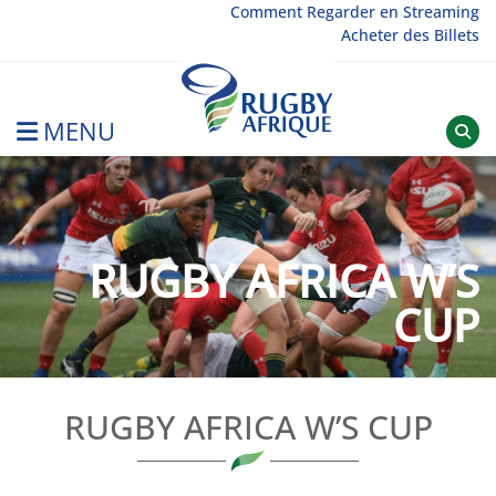
Skip
Comment Regarder en Streaming
Acheter des Billets
to
content
MENU
Rugby Afrique
RUGBY AFRICA W’S
CUP
RUGBY AFRICA W’S CUP