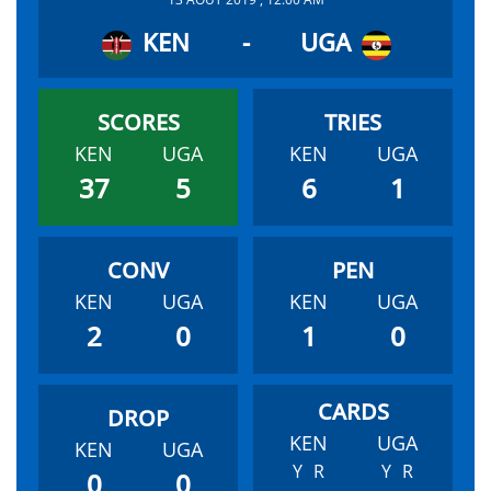
KEN
-
UGA
KEN
UGA
KEN
UGA
37
5
6
1
KEN
UGA
KEN
UGA
2
0
1
0
KEN
UGA
KEN
UGA
Y
R
Y
R
0
0