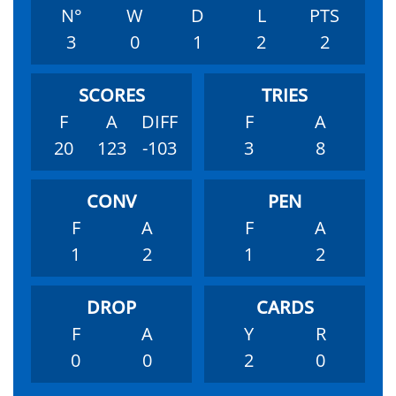
N°
W
D
L
PTS
3
0
1
2
2
F
A
DIFF
F
A
20
123
-103
3
8
F
A
F
A
1
2
1
2
F
A
Y
R
0
0
2
0