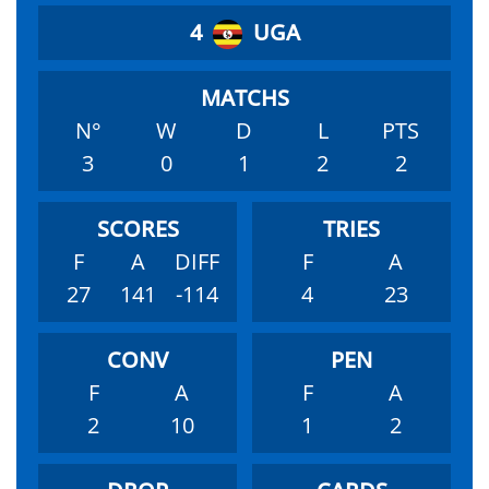
4
UGA
N°
W
D
L
PTS
3
0
1
2
2
F
A
DIFF
F
A
27
141
-114
4
23
F
A
F
A
2
10
1
2