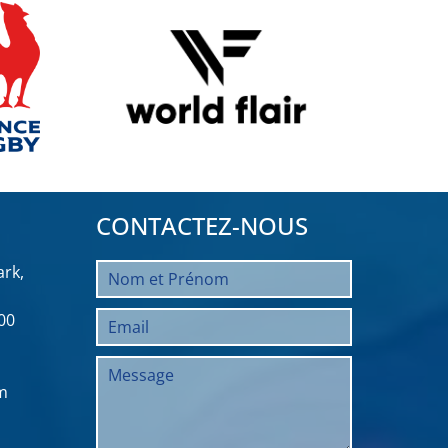
CONTACTEZ-NOUS
rk,
00
m