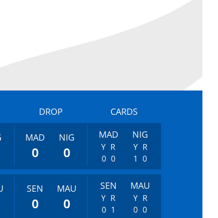
DROP
CARDS
MAD
NIG
G
MAD
NIG
Y
R
Y
R
0
0
0
0
1
0
SEN
MAU
U
SEN
MAU
Y
R
Y
R
0
0
0
1
0
0