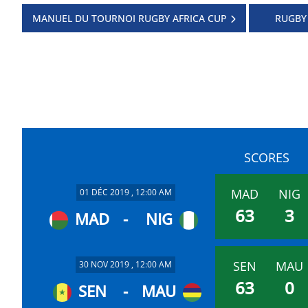
MANUEL DU TOURNOI RUGBY AFRICA CUP
RUGBY
SCORES
MAD
NIG
01 DÉC 2019 , 12:00 AM
63
3
MAD
-
NIG
SEN
MAU
30 NOV 2019 , 12:00 AM
63
0
SEN
-
MAU