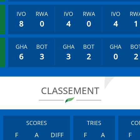
IVO
RWA
IVO
RWA
IVO
RW
8
0
4
0
4
1
GHA
BOT
GHA
BOT
GHA
BO
6
3
3
2
0
2
CLASSEMENT
SCORES
TRIES
CO
F
A
DIFF
F
A
F