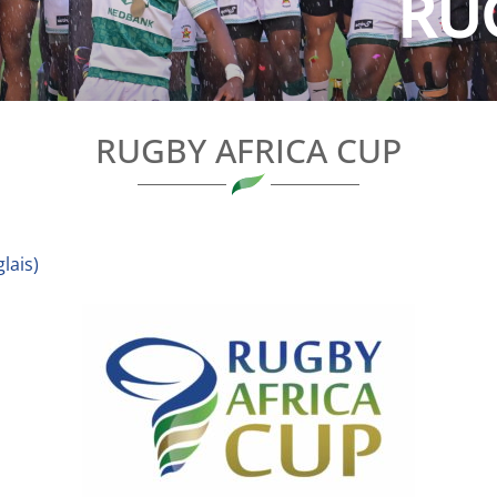
RU
RUGBY AFRICA CUP
lais
)