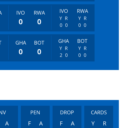
IVO
RWA
A
IVO
RWA
Y
R
Y
R
0
0
0
0
0
0
GHA
BOT
T
GHA
BOT
Y
R
Y
R
0
0
2
0
0
0
NV
PEN
DROP
CARDS
A
F
A
F
A
Y
R