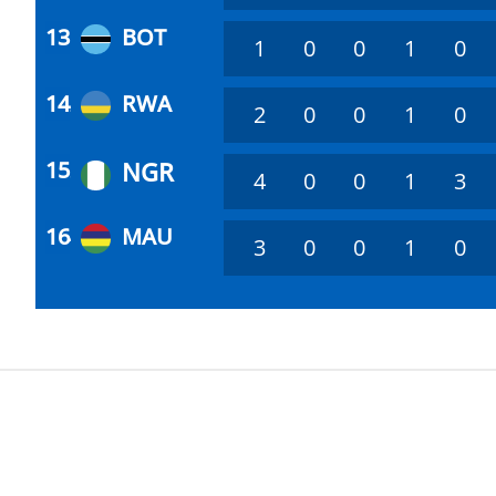
13
1
BOT
1
0
0
1
0
14
2
RWA
2
0
0
1
0
15
3
4
0
0
1
3
16
4
MAU
3
0
0
1
0