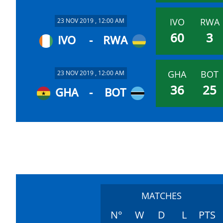
IVO
RWA
23 NOV 2019 , 12:00 AM
60
3
IVO
-
RWA
GHA
BOT
23 NOV 2019 , 12:00 AM
36
25
GHA
-
BOT
MATCHES
N°
W
D
L
PTS