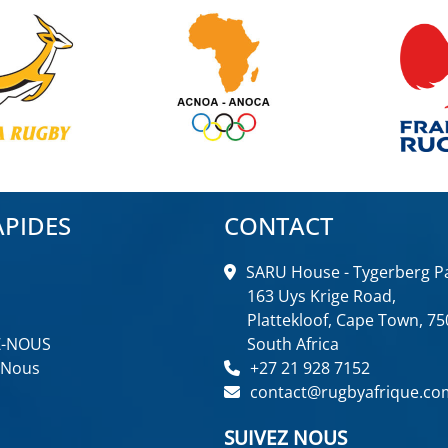
APIDES
CONTACT
SARU House - Tygerberg Pa
163 Uys Krige Road,
Plattekloof, Cape Town, 75
Z-NOUS
South Africa
 Nous
+27 21 928 7152
contact@rugbyafrique.co
SUIVEZ NOUS