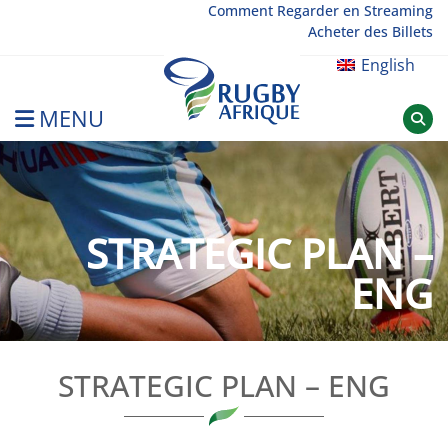
Skip
Comment Regarder en Streaming
Acheter des Billets
to
content
English
MENU
Rugby Afrique
STRATEGIC PLAN –
ENG
STRATEGIC PLAN – ENG