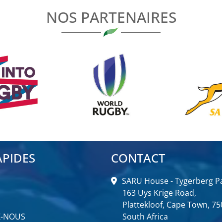
NOS PARTENAIRES
APIDES
CONTACT
SARU House - Tygerberg Pa
163 Uys Krige Road,
Plattekloof, Cape Town, 75
Z-NOUS
South Africa