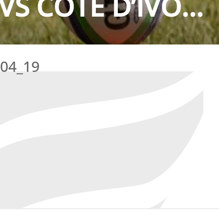
 COTE D’IVO...
04_19