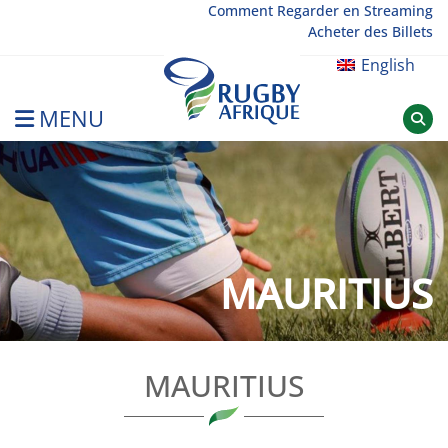
Skip
Comment Regarder en Streaming
Acheter des Billets
to
content
English
MENU
Rugby Afrique
MAURITIUS
MAURITIUS