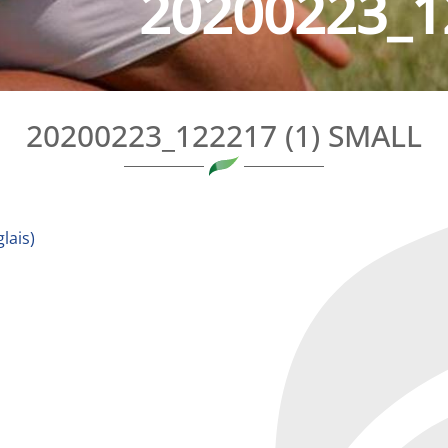
20200223_1
20200223_122217 (1) SMALL
lais
)