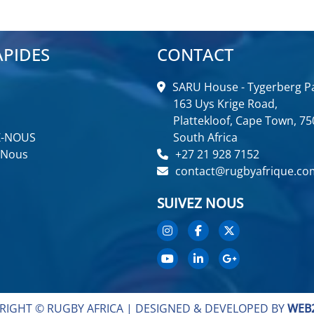
APIDES
CONTACT
SARU House - Tygerberg Pa
163 Uys Krige Road,
Plattekloof, Cape Town, 75
Z-NOUS
South Africa
 Nous
+27 21 928 7152
contact@rugbyafrique.co
SUIVEZ NOUS
RIGHT © RUGBY AFRICA |
DESIGNED & DEVELOPED BY
WEB