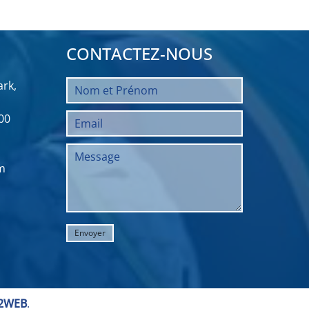
CONTACTEZ-NOUS
rk,
00
m
2WEB
.