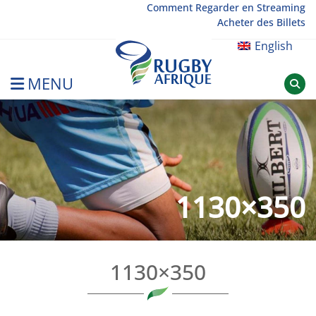
Skip
Comment Regarder en Streaming
Acheter des Billets
to
content
English
MENU
Rugby Afrique
1130×350
1130×350