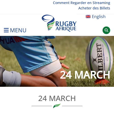
Skip
Comment Regarder en Streaming
Acheter des Billets
to
content
English
MENU
Rugby Afrique
24 MARCH
24 MARCH