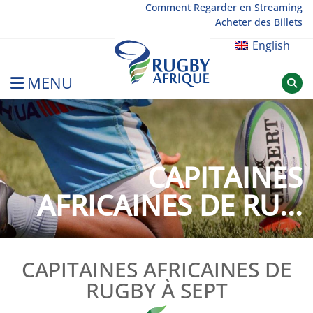
Skip
Comment Regarder en Streaming
Acheter des Billets
to
content
English
MENU
Rugby Afrique
CAPITAINES
AFRICAINES DE RU...
CAPITAINES AFRICAINES DE
RUGBY À SEPT