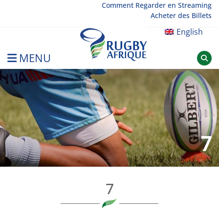
Skip
Comment Regarder en Streaming
Acheter des Billets
to
content
English
MENU
Rugby Afrique
7
7