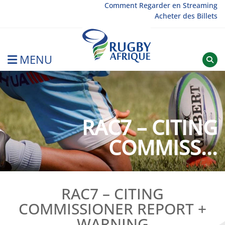
Skip
Comment Regarder en Streaming
Acheter des Billets
to
content
MENU
Rugby Afrique
RAC7 – CITING
COMMISS...
RAC7 – CITING
COMMISSIONER REPORT +
WARNING