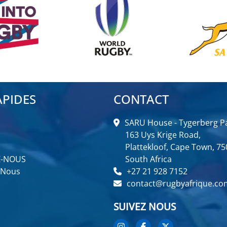
APIDES
CONTACT
SARU House - Tygerberg Pa
163 Uys Krige Road,
Plattekloof, Cape Town, 75
Z-NOUS
South Africa
 Nous
+27 21 928 7152
contact@rugbyafrique.co
SUIVEZ NOUS