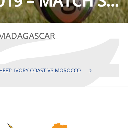
019 – MATCH S...
S MADAGASCAR
SHEET: IVORY COAST VS MOROCCO