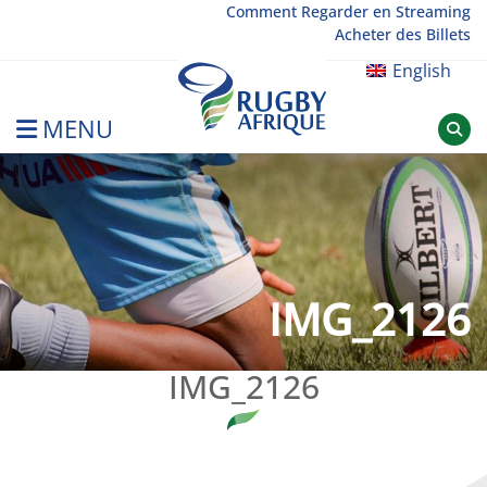
Skip
Comment Regarder en Streaming
Acheter des Billets
to
content
English
MENU
Rugby Afrique
IMG_2126
IMG_2126