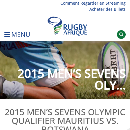
Skip
Comment Regarder en Streaming
Acheter des Billets
to
content
MENU
Rugby Afrique
2015 MEN’S SEVENS
OLY...
2015 MEN’S SEVENS OLYMPIC
QUALIFIER MAURITIUS VS.
BOTSWANA