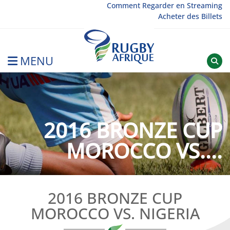
Skip
Comment Regarder en Streaming
Acheter des Billets
to
content
MENU
Rugby Afrique
2016 BRONZE CUP
MOROCCO VS....
2016 BRONZE CUP
MOROCCO VS. NIGERIA