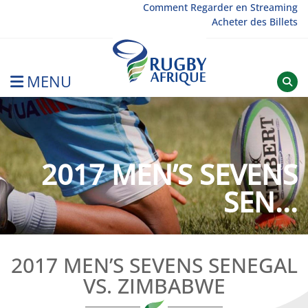
Skip
Comment Regarder en Streaming
Acheter des Billets
to
content
MENU
Rugby Afrique
2017 MEN’S SEVENS
SEN...
2017 MEN’S SEVENS SENEGAL
VS. ZIMBABWE