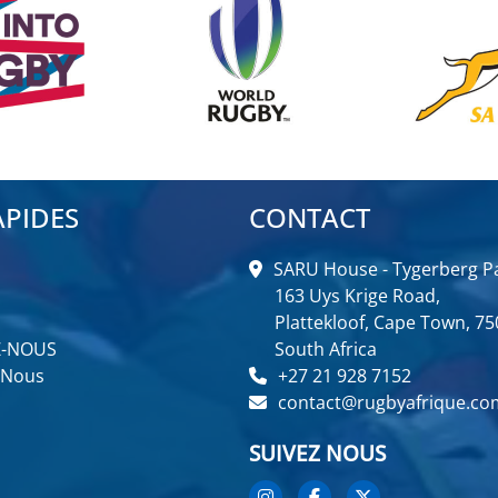
APIDES
CONTACT
SARU House - Tygerberg Pa
163 Uys Krige Road,
Plattekloof, Cape Town, 75
Z-NOUS
South Africa
 Nous
+27 21 928 7152
contact@rugbyafrique.co
SUIVEZ NOUS