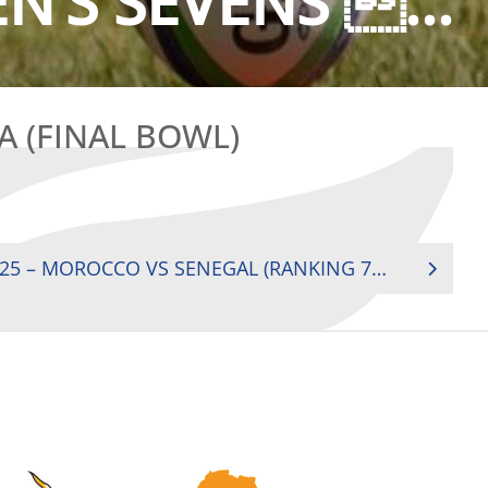
N’S SEVENS ...
A (FINAL BOWL)
2018 MEN’S SEVENS – M25 – MOROCCO VS SENEGAL (RANKING 7TH)