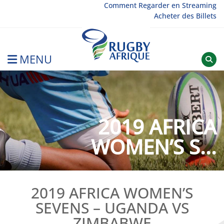
Skip
Comment Regarder en Streaming
Acheter des Billets
to
content
MENU
Rugby Afrique
2019 AFRICA
WOMEN’S S...
2019 AFRICA WOMEN’S
SEVENS – UGANDA VS
ZIMBABWE