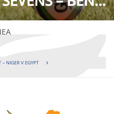
SEVENS – BEN...
NEA
 – NIGER V EGYPT