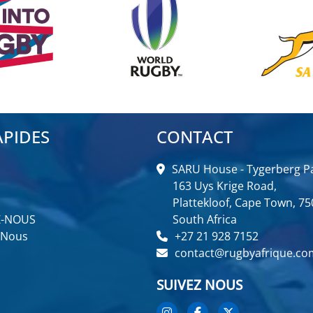
APIDES
CONTACT
SARU House - Tygerberg Pa
163 Uys Krige Road,
Plattekloof, Cape Town, 75
Z-NOUS
South Africa
 Nous
+27 21 928 7152
contact@rugbyafrique.co
SUIVEZ NOUS