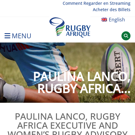
Skip
Comment Regarder en Streaming
Acheter des Billets
to
content
English
MENU
Rugby Afrique
PAULINA LANCO,
RUGBY AFRICA...
PAULINA LANCO, RUGBY
AFRICA EXECUTIVE AND
WOMEN’S RUGBY ADVISORY