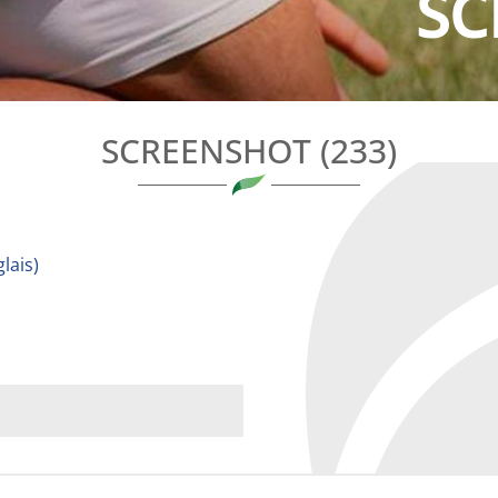
SC
SCREENSHOT (233)
lais
)