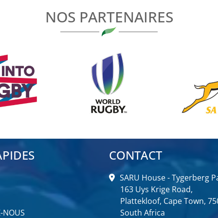
NOS PARTENAIRES
APIDES
CONTACT
SARU House - Tygerberg Pa
163 Uys Krige Road,
Plattekloof, Cape Town, 75
Z-NOUS
South Africa