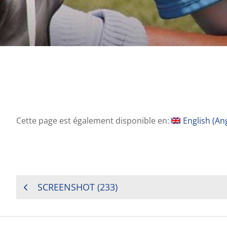
Cette page est également disponible en:
English
(
Ang
NAVIGATION
SCREENSHOT (233)
DE
L’ARTICLE