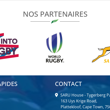
NOS PARTENAIRES
APIDES
CONTACT
SARU House - Tygerberg Pa
163 Uys Krige Road,
Plattekloof, Cape Town, 75