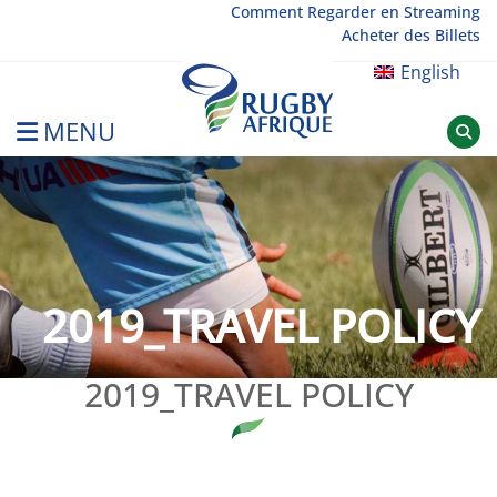
Skip
Comment Regarder en Streaming
Acheter des Billets
to
content
English
MENU
Rugby Afrique
2019_TRAVEL POLICY
2019_TRAVEL POLICY