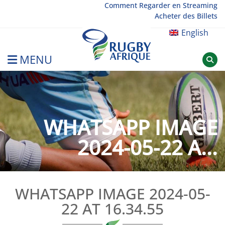
Skip
Comment Regarder en Streaming
Acheter des Billets
to
content
English
MENU
Rugby Afrique
WHATSAPP IMAGE
2024-05-22 A...
WHATSAPP IMAGE 2024-05-
22 AT 16.34.55