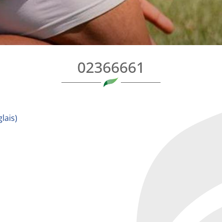
02366661
lais
)