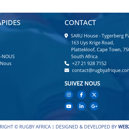
APIDES
CONTACT
SARU House - Tygerberg Pa
163 Uys Krige Road,
Plattekloof, Cape Town, 75
Z-NOUS
South Africa
 Nous
+27 21 928 7152
contact@rugbyafrique.co
SUIVEZ NOUS
RIGHT © RUGBY AFRICA |
DESIGNED & DEVELOPED BY
WEB