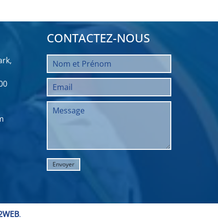
CONTACTEZ-NOUS
rk,
00
m
2WEB
.