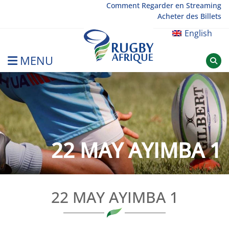
Skip
Comment Regarder en Streaming
Acheter des Billets
to
content
English
MENU
Rugby Afrique
22 MAY AYIMBA 1
22 MAY AYIMBA 1