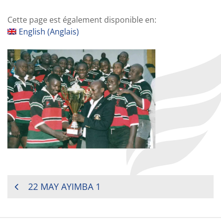
Cette page est également disponible en:
English
(
Anglais
)
NAVIGATION
22 MAY AYIMBA 1
DE