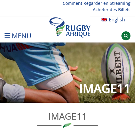
Skip
Comment Regarder en Streaming
Acheter des Billets
to
content
English
MENU
Rugby Afrique
IMAGE11
IMAGE11