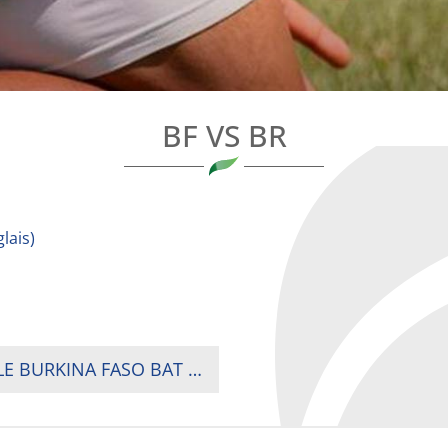
BF VS BR
lais
)
REPÊCHAGE COUPE DU MONDE DE RUGBY : LE BURKINA FASO BAT LE BURUNDI (52-03)