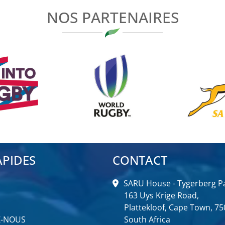
NOS PARTENAIRES
APIDES
CONTACT
SARU House - Tygerberg Pa
163 Uys Krige Road,
Plattekloof, Cape Town, 75
Z-NOUS
South Africa