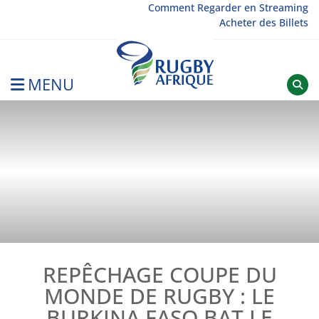
Skip
Comment Regarder en Streaming
Acheter des Billets
to
content
MENU
Rugby Afrique
REPÊCHAGE COUPE DU
MONDE DE RUGBY : LE
BURKINA FASO BAT LE