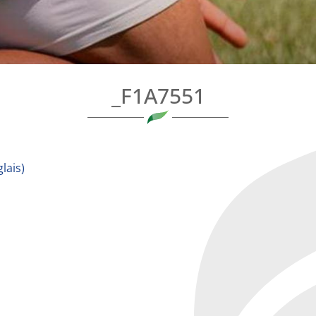
_F1A7551
lais
)