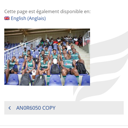
Cette page est également disponible en:
English
(
Anglais
)
NAVIGATION
AN0R6050 COPY
DE