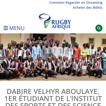
Skip
Comment Regarder en Streaming
Acheter des Billets
to
content
MENU
Rugby Afrique
DABIRE VELHYR ABOULAYE,
1ER ÉTUDIANT DE L’INSTITUT
DES SPORTS ET DES SCIENCE