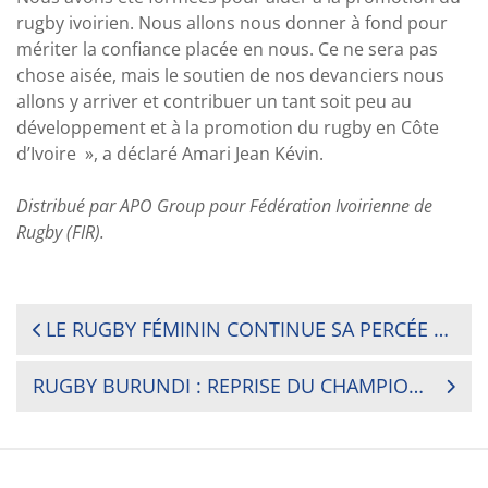
rugby ivoirien. Nous allons nous donner à fond pour
mériter la confiance placée en nous. Ce ne sera pas
chose aisée, mais le soutien de nos devanciers nous
allons y arriver et contribuer un tant soit peu au
développement et à la promotion du rugby en Côte
d’Ivoire », a déclaré Amari Jean Kévin.
Distribué par APO Group pour Fédération Ivoirienne de
Rugby (FIR).
NAVIGATION
LE RUGBY FÉMININ CONTINUE SA PERCÉE SUR L’ILE MAURICE : UNE NOUVELLE ÉQUIPE À L’OUEST
DE
RUGBY BURUNDI : REPRISE DU CHAMPIONNAT NATIONAL DE RUGBY, PHASE RETOUR
L’ARTICLE