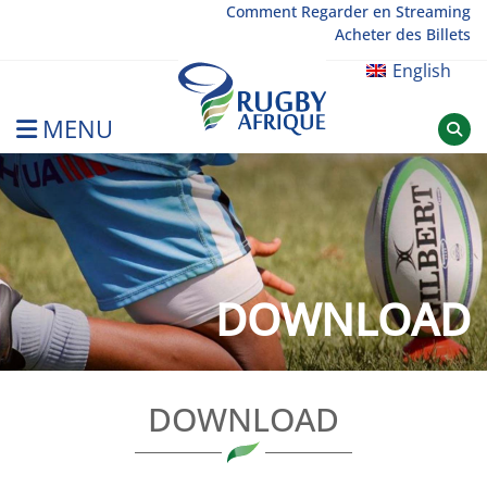
Skip
Comment Regarder en Streaming
Acheter des Billets
to
content
English
MENU
Rugby Afrique
DOWNLOAD
DOWNLOAD