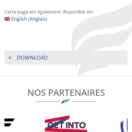
Cette page est également disponible en:
English
(
Anglais
)
NAVIGATION
DOWNLOAD
DE
L’ARTICLE
NOS PARTENAIRES