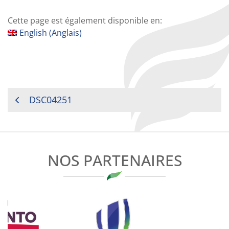
Cette page est également disponible en:
English
(
Anglais
)
NAVIGATION
DSC04251
DE
L’ARTICLE
NOS PARTENAIRES