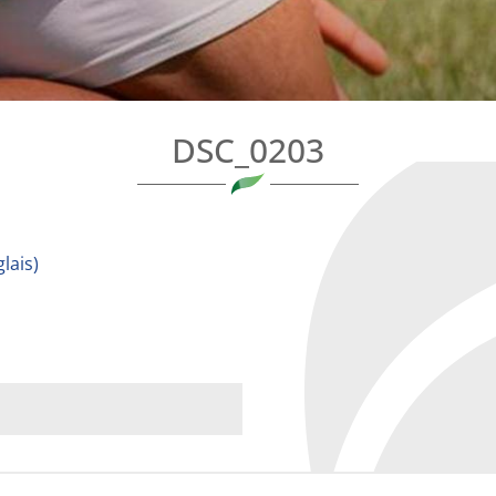
DSC_0203
lais
)