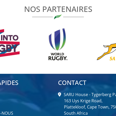
NOS PARTENAIRES
APIDES
CONTACT
SARU House - Tygerberg Pa
163 Uys Krige Road,
Plattekloof, Cape Town, 75
Z-NOUS
South Africa