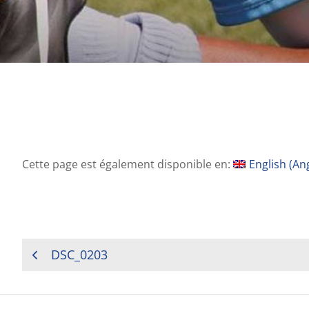
Cette page est également disponible en:
English
(
Ang
NAVIGATION
DSC_0203
DE
L’ARTICLE