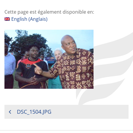
Cette page est également disponible en:
English
(
Anglais
)
NAVIGATION
DSC_1504.JPG
DE